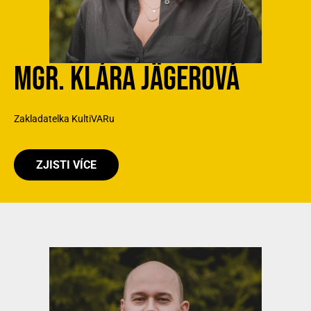
MGR. KLÁRA JÄGEROVÁ
Zakladatelka KultiVARu
ZJISTI VÍCE