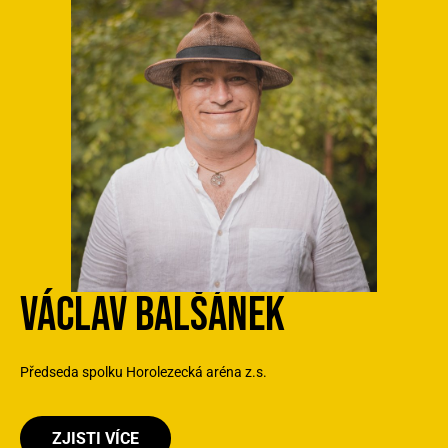
VÁCLAV BALŠÁNEK
Předseda spolku Horolezecká aréna z.s.
ZJISTI VÍCE