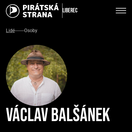
Liberec
Lidé
Osoby
Václav Balšánek