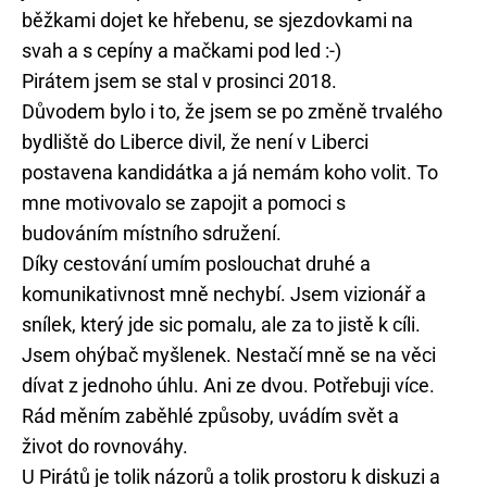
běžkami dojet ke hřebenu, se sjezdovkami na
svah a s cepíny a mačkami pod led :-)
Pirátem jsem se stal v prosinci 2018.
Důvodem bylo i to, že jsem se po změně trvalého
bydliště do Liberce divil, že není v Liberci
postavena kandidátka a já nemám koho volit. To
mne motivovalo se zapojit a pomoci s
budováním místního sdružení.
Díky cestování umím poslouchat druhé a
komunikativnost mně nechybí. Jsem vizionář a
snílek, který jde sic pomalu, ale za to jistě k cíli.
Jsem ohýbač myšlenek. Nestačí mně se na věci
dívat z jednoho úhlu. Ani ze dvou. Potřebuji více.
Rád měním zaběhlé způsoby, uvádím svět a
život do rovnováhy.
U Pirátů je tolik názorů a tolik prostoru k diskuzi a