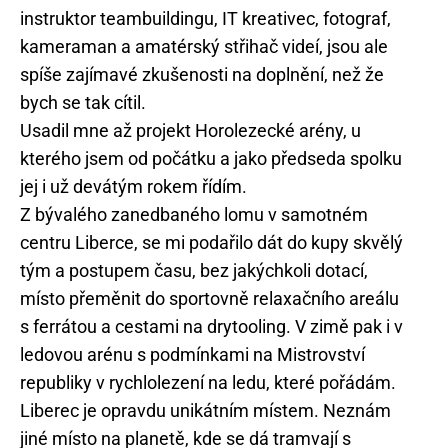
instruktor teambuildingu, IT kreativec, fotograf,
kameraman a amatérský střihač videí, jsou ale
spíše zajímavé zkušenosti na doplnění, než že
bych se tak cítil.
Usadil mne až projekt Horolezecké arény, u
kterého jsem od počátku a jako předseda spolku
jej i už devátým rokem řídím.
Z bývalého zanedbaného lomu v samotném
centru Liberce, se mi podařilo dát do kupy skvělý
tým a postupem času, bez jakýchkoli dotací,
místo přeměnit do sportovně relaxačního areálu
s ferrátou a cestami na drytooling. V zimě pak i v
ledovou arénu s podmínkami na Mistrovství
republiky v rychlolezení na ledu, které pořádám.
Liberec je opravdu unikátním místem. Neznám
jiné místo na planetě, kde se dá tramvají s