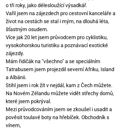
o tři roky, jako délesloužící výsadkář.
Vařil jsem na zájezdech pro cestovní kanceláře a
život na cestách se stal i mým, na dlouhá léta,
šťastným osudem.
Více jak 20 let jsem průvodcem pro cyklistiku,
vysokohorskou turistiku a poznávací exotické
zájezdy.
Mám řidičák na "všechno" a se speciálním
Tatrabusem jsem projezdil severní Afriku, Island
a Albánii.
Stihl jsem i rok žít v nejdál, kam z Čech můžete.
Na Novém Zélandu můžete vidět střechy domů,
které jsem pokrýval.
Mezi průvodcováním jsem se zkoušel i usadit a
pověsit toulavé boty na hřebíček. Obchodník s
vínem,