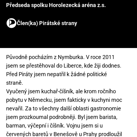
Předseda spolku Horolezecká aréna z.s.
Člen(ka) Pirátské strany
Původně pocházím z Nymburka. V roce 2011
jsem se přestěhoval do Liberce, kde žiji dodnes.
Před Piráty jsem nepatřil k žádné politické
straně.
Vyučený jsem kuchař-číšník, ale krom ročního
pobytu v Německu, jsem fakticky v kuchyni moc
nevařil. Za to všechny další oblasti gastronomie
jsem prozkoumal podrobněji. Byl jsem barista,
barman, výčepní i číšník. Vojnu jsem si u
červených baretů v Benešově u Prahy prodloužil